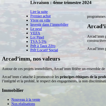
Livraison
:
4ème
trimestre
2024
Lire la suite
Premier achat
programmes él
Vivre en ville
Investir dans l’immobilier
Arcad’
Le neuf
VEFA
Arcad’imm po
Loi Pinel
constructive
TVA 5,5%
Prêt à Taux Zéro
Arcad’imm pa
Prêt Locatif Social
Arcad’imm,
nos
valeurs
Autour de ces projets immobiliers, Arcad’imm fédère un ensemble de par
Arcad’imm s’attache à promouvoir les
principes éthiques de la prof
l’intégrité et la probité, le respect des engagements, la non discriminati
Immobilier
Nouveau à la vente
Nos réalisations