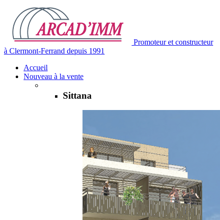
Promoteur et constructeur
à Clermont-Ferrand depuis 1991
Accueil
Nouveau à la vente
Sittana