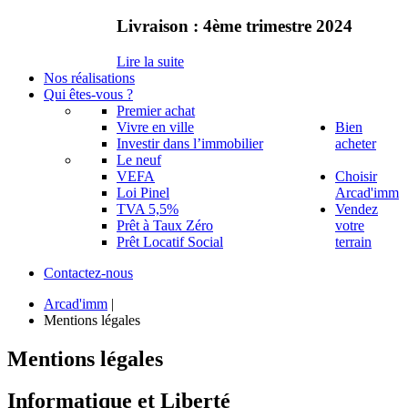
Livraison
:
4ème
trimestre
2024
Lire la suite
Nos réalisations
Qui êtes-vous ?
Premier achat
Vivre en ville
Bien
Investir dans l’immobilier
acheter
Le neuf
VEFA
Choisir
Loi Pinel
Arcad'imm
TVA 5,5%
Vendez
Prêt à Taux Zéro
votre
Prêt Locatif Social
terrain
Contactez-nous
Arcad'imm
|
Mentions légales
Mentions
légales
Informatique
et
Liberté