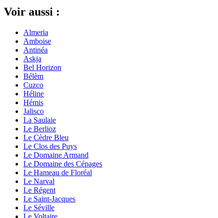
Voir
aussi
:
Almeria
Amboise
Antinéa
Askja
Bel Horizon
Bélèm
Cuzco
Héline
Hémis
Jalisco
La Saulaie
Le Berlioz
Le Cèdre Bleu
Le Clos des Puys
Le Domaine Armand
Le Domaine des Cépages
Le Hameau de Floréal
Le Narval
Le Régent
Le Saint-Jacques
Le Séville
Le Voltaire