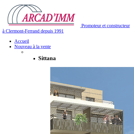
Promoteur et constructeur
à Clermont-Ferrand depuis 1991
Accueil
Nouveau à la vente
Sittana